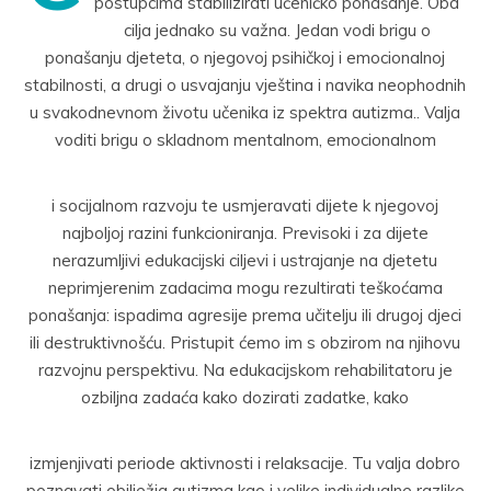
postupcima stabilizirati učeničko ponašanje. Oba
cilja jednako su važna. Jedan vodi brigu o
ponašanju djeteta, o njegovoj psihičkoj i emocionalnoj
stabilnosti, a drugi o usvajanju vještina i navika neophodnih
u svakodnevnom životu učenika iz spektra autizma.. Valja
voditi brigu o skladnom mentalnom, emocionalnom
i socijalnom razvoju te usmjeravati dijete k njegovoj
najboljoj razini funkcioniranja. Previsoki i za dijete
nerazumljivi edukacijski ciljevi i ustrajanje na djetetu
neprimjerenim zadacima mogu rezultirati teškoćama
ponašanja: ispadima agresije prema učitelju ili drugoj djeci
ili destruktivnošću. Pristupit ćemo im s obzirom na njihovu
razvojnu perspektivu. Na edukacijskom rehabilitatoru je
ozbiljna zadaća kako dozirati zadatke, kako
izmjenjivati periode aktivnosti i relaksacije. Tu valja dobro
poznavati obilježja autizma kao i velike individualne razlike