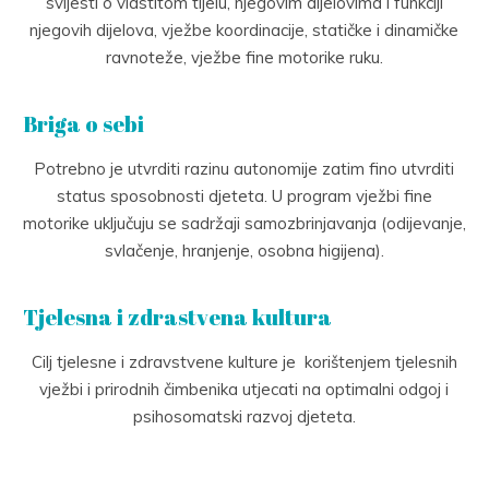
svijesti o vlastitom tijelu, njegovim dijelovima i funkciji
njegovih dijelova, vježbe koordinacije, statičke i dinamičke
ravnoteže, vježbe fine motorike ruku.
Briga o sebi
Potrebno je utvrditi razinu autonomije zatim fino utvrditi
status sposobnosti djeteta. U program vježbi fine
motorike uključuju se sadržaji samozbrinjavanja (odijevanje,
svlačenje, hranjenje, osobna higijena).
Tjelesna i zdrastvena kultura
Cilj tjelesne i zdravstvene kulture je
korištenjem tjelesnih
vježbi i prirodnih čimbenika utjecati na optimalni odgoj i
psihosomatski razvoj djeteta.