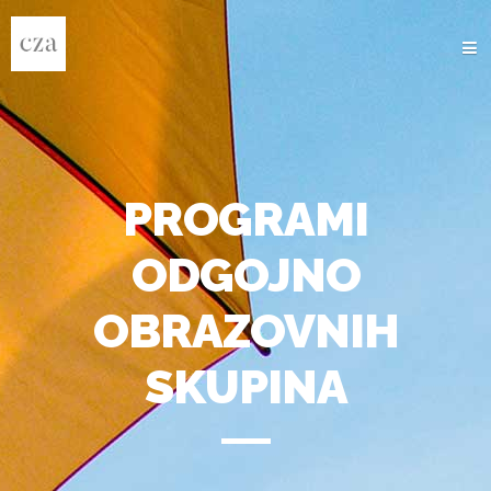
O NAMA
PROGRAMI
PROJEKTI
GALERIJA
NOVOSTI
NATJEČAJI
KONTAKT
GO TO E-TRAINING DIARY
PROGRAMI
ODGOJNO
OBRAZOVNIH
SKUPINA