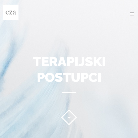
O NAMA
PROGRAMI
PROJEKTI
GALERIJA
NOVOSTI
NATJEČAJI
KONTAKT
GO TO E-TRAINING DIARY
TERAPIJSKI
POSTUPCI