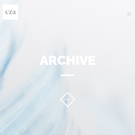
O NAMA
PROGRAMI
PROJEKTI
GALERIJA
NOVOSTI
NATJEČAJI
KONTAKT
GO TO E-TRAINING DIARY
ARCHIVE