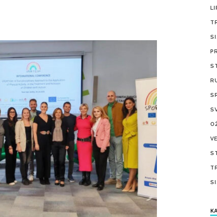
LI
T
S
P
S
R
S
S
O
V
S
T
S
KA