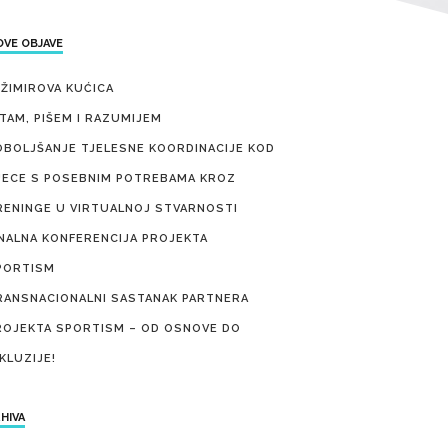
VE OBJAVE
EŽIMIROVA KUĆICA
ITAM, PIŠEM I RAZUMIJEM
OBOLJŠANJE TJELESNE KOORDINACIJE KOD
JECE S POSEBNIM POTREBAMA KROZ
RENINGE U VIRTUALNOJ STVARNOSTI
INALNA KONFERENCIJA PROJEKTA
PORTISM
RANSNACIONALNI SASTANAK PARTNERA
ROJEKTA SPORTISM – OD OSNOVE DO
KLUZIJE!
HIVA