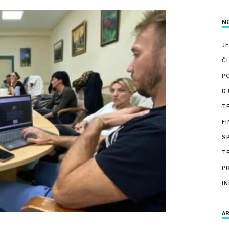
NO
J
Č
P
D
T
F
S
T
P
IN
AR