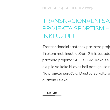
NOVOSTI
/
4. STUDENOGA 2025.
TRANSNACIONALNI S
PROJEKTA SPORTISM 
INKLUZIJE!
Transnacionalni sastanak partnera pro
Tijekom mobilnosti u Srbiji, 25. listopa
partnera projekta SPORTISM. Kako se pr
okupila se kako bi evaluirali postignute 
Na projektu surađuju: Društvo za kultu
autizam Rijeka…
READ MORE