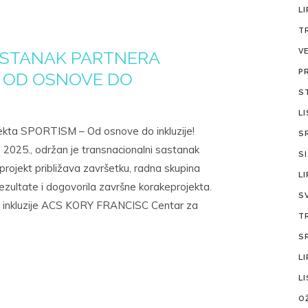
LI
T
V
ASTANAK PARTNERA
P
– OD OSNOVE DO
S
L
jekta SPORTISM – Od osnove do inkluzije!
S
da 2025., održan je transnacionalni sastanak
S
ojekt približava završetku, radna skupina
LI
rezultate i dogovorila završne korakeprojekta.
S
ro inkluzije ACS KORY FRANCISC Centar za
T
S
LI
L
O