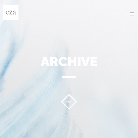
O NAMA
PROGRAMI
PROJEKTI
GALERIJA
NOVOSTI
NATJEČAJI
KONTAKT
GO TO E-TRAINING DIARY
ARCHIVE